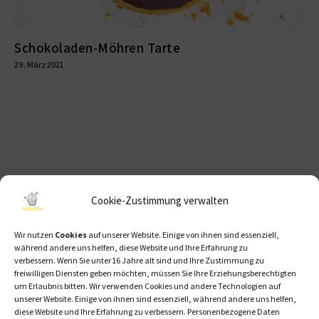
Schokoladen-Möhren Tarte
29. März 2021
NEWSLETTER
Cookie-Zustimmung verwalten
Abonniere den Newsletter um immer über neue Rezepte
Wir nutzen
Cookies
auf unserer Website. Einige von ihnen sind essenziell,
auf dem laufenden zu bleiben.
während andere uns helfen, diese Website und Ihre Erfahrung zu
verbessern.
Wenn Sie unter 16 Jahre alt sind und Ihre Zustimmung zu
Email
freiwilligen Diensten geben möchten, müssen Sie Ihre Erziehungsberechtigten
um Erlaubnis bitten.
Wir verwenden Cookies und andere Technologien auf
unserer Website. Einige von ihnen sind essenziell, während andere uns helfen,
diese Website und Ihre Erfahrung zu verbessern.
Personenbezogene Daten
Indem Du fortfährst, akzeptierst Du unsere Datenschutzerklärung.