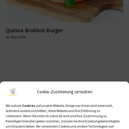
Quinoa Brokkoli Burger
30. März 2024
NEWSLETTER
Cookie-Zustimmung verwalten
Abonniere den Newsletter um immer über neue Rezepte
Wir nutzen
Cookies
auf unserer Website. Einige von ihnen sind essenziell,
auf dem laufenden zu bleiben.
während andere uns helfen, diese Website und Ihre Erfahrung zu
verbessern.
Wenn Sie unter 16 Jahre alt sind und Ihre Zustimmung zu
Email
freiwilligen Diensten geben möchten, müssen Sie Ihre Erziehungsberechtigten
um Erlaubnis bitten.
Wir verwenden Cookies und andere Technologien auf