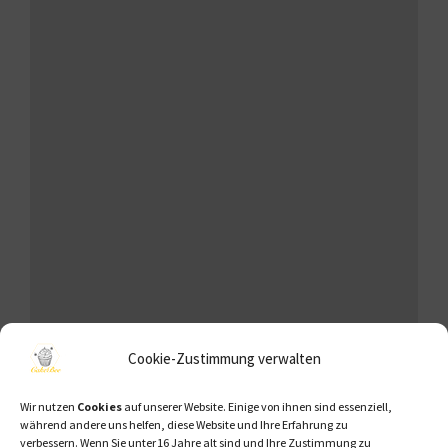
Cookie-Zustimmung verwalten
Wir nutzen
Cookies
auf unserer Website. Einige von ihnen sind essenziell,
während andere uns helfen, diese Website und Ihre Erfahrung zu
verbessern.
Wenn Sie unter 16 Jahre alt sind und Ihre Zustimmung zu