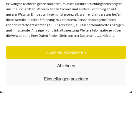
freiwilligen Diensten geben möchten, müssen Sie Ihre Erziehungsberechtigten
um Erlaubnis bitten.
Wir verwenden Cookies und andere Technologien auf
unserer Website. Einige von ihnen sind essenziell, während andere uns helfen,
diese Website und Ihre Erfahrung zu verbessern.
Personenbezogene Daten
können verarbeitet werden (z. B. IP-Adressen), z. B. für personalisierte Anzeigen
und Inhalte oder Anzeigen- und Inhaltsmessung.
Weitere Informationen über
die Verwendung Ihrer Daten finden Sie in unserer Datenschutzerklärung.
Cookies akzeptieren
Zutaten:
Ablehnen
Ergibt ca 12-15 Cupcakes
Einstellungen anzeigen
Für den Teig:
250g Mehl
1/2 Päckchen Backpulver
100g Butter
2 Eier
100g Zucker
Ein Päckchen Vanillezucker
Eine Vanilleschote